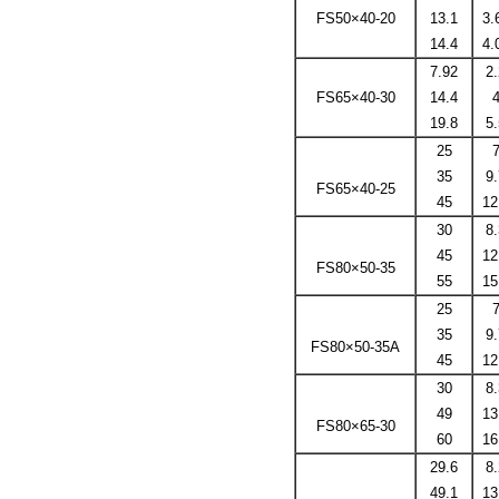
FS50×40-20
13.1
3.
14.4
4.
7.92
2.
FS65×40-30
14.4
19.8
5.
25
35
9.
FS65×40-25
45
12
30
8.
45
12
FS80×50-35
55
15
25
35
9.
FS80×50-35A
45
12
30
8.
49
13
FS80×65-30
60
16
29.6
8.
49.1
13