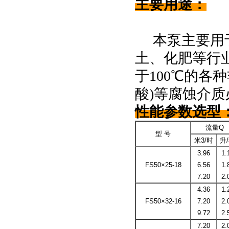
主要用途：
本泵主要用
土、化肥等行
于
100℃
的各种
酸
)
等腐蚀介质
性能参数选型
流量Q
型 号
米3/时
升
3.96
1.
FS50×25-18
6.56
1.
7.20
2.
4.36
1.
FS50×32-16
7.20
2.
9.72
2.
7.20
2.