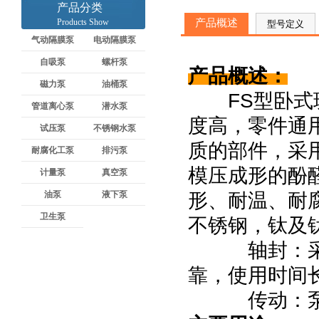
产品分类
Products Show
产品概述
型号定义
气动隔膜泵
电动隔膜泵
自吸泵
螺杆泵
产品概述：
磁力泵
油桶泵
FS型卧式玻
管道离心泵
潜水泵
度高，零件通
试压泵
不锈钢水泵
质的部件，采
耐腐化工泵
排污泵
模压成形的酚
计量泵
真空泵
油泵
液下泵
形、耐温、耐
卫生泵
不锈钢，钛及
轴封：采用W
靠，使用时间
传动：泵通