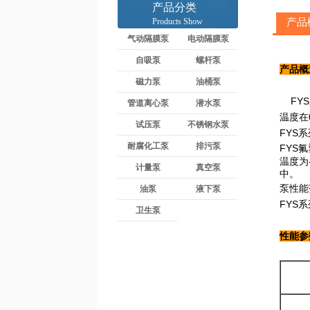
产品分类
Products Show
产品
气动隔膜泵
电动隔膜泵
自吸泵
螺杆泵
产品概
磁力泵
油桶泵
FYS
管道离心泵
潜水泵
温度在
试压泵
不锈钢水泵
FYS
耐腐化工泵
排污泵
FYS
温度为
计量泵
真空泵
中。
泵性能范
油泵
液下泵
FYS
卫生泵
性能参