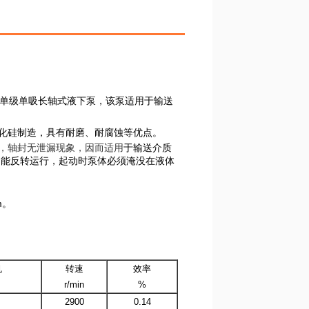
单级单吸长轴式液下泵，该泵适用于输送
碳化硅制造，具有耐磨、耐腐蚀等优点。
，轴封无泄漏现象，因而适用
于输送介质
。不能反转运行，起动时泵体必须淹没在液体
m。
机
转速
效率
r/min
%
2900
0.14