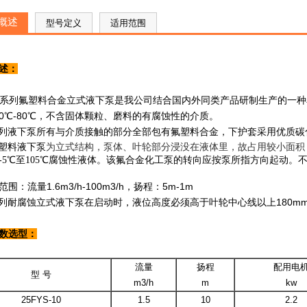
概述
型号定义
适用范围
述：
系列氟塑料合金立式液下泵是我公司结合国内外同类产品研制生产的一种
0℃-80℃，不含固体颗粒、磨料的有腐蚀性的介质。
系列液下泵所有与介质接触的部分全部包有氟塑料合金，下护套采用优质
氟塑料液下泵
为立式结构，泵体、叶轮部分浸没在液体里，故占用较小面积
-5℃至105℃腐蚀性液体。该氟合金化工泵的转向应按泵所指方向起动
围：流量1.6m3/h-100m3/h，扬程：5m-1m
系列耐腐蚀立式液下泵在启动时，液位高度必须高于叶轮中心线以上180m
数选型：
流量
扬程
配用电
型 号
m3/h
m
kw
25FYS-10
1.5
10
2.2