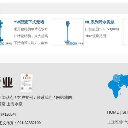
品
YW型液下式无堵
NL系列污水泥浆
采用独特的单片或双叶
口径范围:50-150(mm)
片叶轮结构，大大提高
<br>流量范围:
了污物通过能力，能有
新闻动态
客户案例
联系我们
网站地图
/
/
/
膜泵
上海水泵
HOME
SI
|
1935号
上球泵业
8图文传真：021-62882199